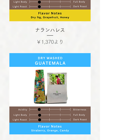
ナランハレス
セール価格
￥1,370
より