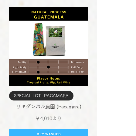
SPECIAL LOT- PACAMARA
リキダンバル農園 (Pacamara)
セール価格
￥4,010
より