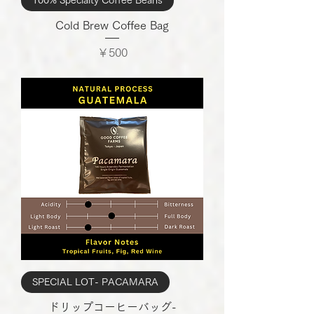
100% Specialty Coffee Beans
Cold Brew Coffee Bag
価格
￥500
SPECIAL LOT- PACAMARA
ドリップコーヒーバッグ-