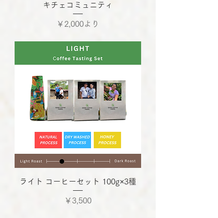
キチェコミュニティ
セール価格
￥2,000
より
ライト コーヒーセット 100g×3種
価格
￥3,500