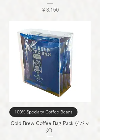
価格
￥3,150
100% Specialty Coffee Beans
Cold Brew Coffee Bag Pack (4バッ
グ）