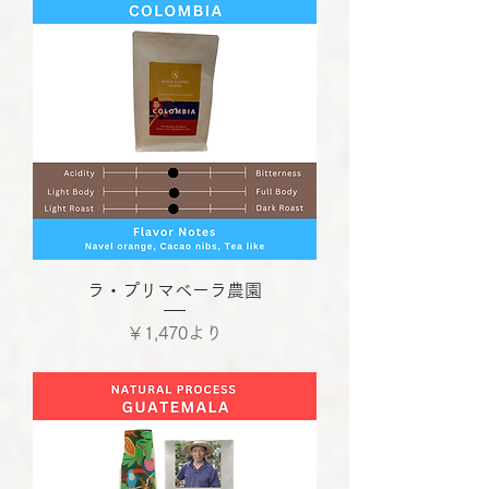
ラ・プリマベーラ農園
セール価格
￥1,470
より