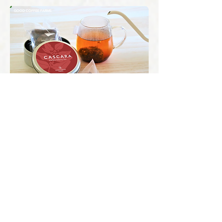
GOOD COFFEE FARMS
アップサイクル*
廃棄されるコーヒーチェリーの果皮を乾燥さ
せたカスカラ、伐採されたコーヒーの木を加
工したコースターやスプーンが、農家の新し
い収益にも繋がっています。
*廃棄物などを新しい素材やより良い製品にして価値を高める
こと
OTHERS