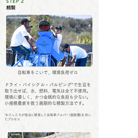
STEP 2
精製
GOOD COFFEE FARMS
自転車をこいで、環境負荷ゼロ
ドライ・バイシクル・パルピング*で生豆を
取り出せば、水、燃料、電気は全て不使用。
環境に優しく、かつ金銭的な負担も少ない。​
小規模農家を救う画期的な精製方法です。
*わたしたちが独自に開発した自転車パルパー(脱穀機)を用い
たプロセス
OTHERS