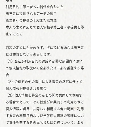
場合
利用目的に第三者への提供を含むこと
第三者に提供されるデータの項目
第三者への提供の手段または方法
本人の求めに応じて個人情報の第三者への提供を停
止すること
前項の定めにかかわらず，次に掲げる場合は第三者
には該当しないものとします。
（1）当社が利用目的の達成に必要な範囲内におい
て個人情報の取扱いの全部または一部を委託する場
合
（2）合併その他の事由による事業の承継に伴って
個人情報が提供される場合
（3）個人情報を特定の者との間で共同して利用す
る場合であって，その旨並びに共同して利用される
個人情報の項目，共同して利用する者の範囲，利用
する者の利用目的および当該個人情報の管理につい
て責任を有する者の氏名または名称について，あら