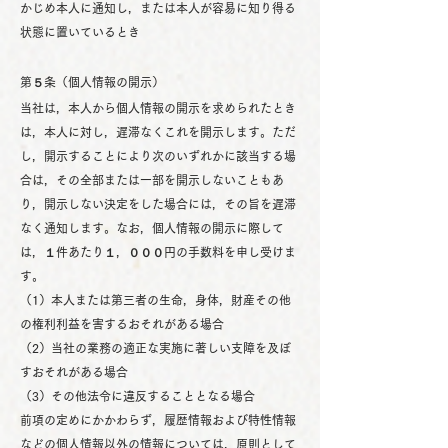
かじめ本人に通知し，または本人が容易に知り得る
状態に置いているとき
第５条（個人情報の開示）
当社は，本人から個人情報の開示を求められたとき
は，本人に対し，遅滞なくこれを開示します。ただ
し，開示することにより次のいずれかに該当する場
合は，その全部または一部を開示しないこともあ
り，開示しない決定をした場合には，その旨を遅滞
なく通知します。なお，個人情報の開示に際して
は，１件あたり１，０００円の手数料を申し受けま
す。
（1）本人または第三者の生命，身体，財産その他
の権利利益を害するおそれがある場合
（2）当社の業務の適正な実施に著しい支障を及ぼ
すおそれがある場合
（3）その他法令に違反することとなる場合
前項の定めにかかわらず，履歴情報および特性情報
などの個人情報以外の情報については，原則として