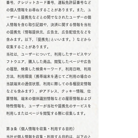
番号，クレジットカード番号，運転免許証番号など
の個人情報をお尋ねすることがあります。また，ユ
ーザーと提携先などとの間でなされたユーザーの個
人情報を含む取引記録や，決済に関する情報を当社
の提携先（情報提供元，広告主，広告配信先などを
含みます。以下，｢提携先｣といいます。）などから
収集することがあります。
当社は，ユーザーについて，利用したサービスやソ
フトウエア，購入した商品，閲覧したページや広告
の履歴，検索した検索キーワード，利用日時，利用
方法，利用環境（携帯端末を通じてご利用の場合の
当該端末の通信状態，利用に際しての各種設定情報
なども含みます），IPアドレス，クッキー情報，位
置情報，端末の個体識別情報などの履歴情報および
特性情報を，ユーザーが当社や提携先のサービスを
利用しまたはページを閲覧する際に収集します。
第３条（個人情報を収集・利用する目的）
当社が個人情報を収集・利用する目的は，以下のと