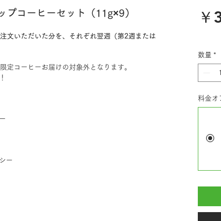
￥3
プコーヒーセット（11g×9）
ご注文いただいた分を、それぞれ翌週（第2週または
数量
*
便限定コーヒーお届けの対象外となります。
！
料金オ
ー
シー