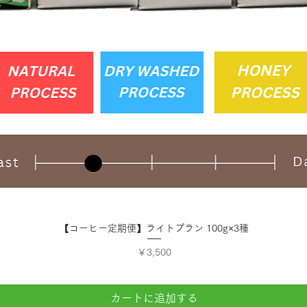
クイックビュー
【コーヒー定期便】ライトプラン 100g×3種
価格
￥3,500
カートに追加する