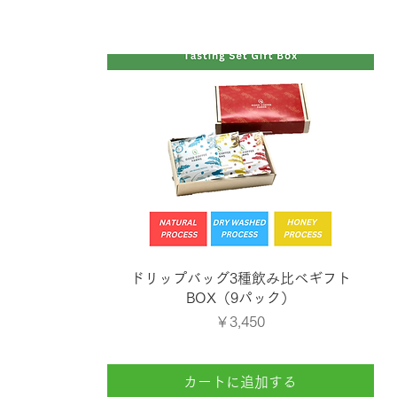
クイックビュー
ドリップバッグ3種飲み比べギフト
BOX（9パック）
価格
￥3,450
カートに追加する