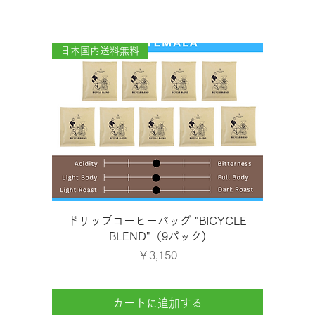
日本国内送料無料
クイックビュー
ドリップコーヒーバッグ "BICYCLE
BLEND"（9パック)
価格
￥3,150
カートに追加する