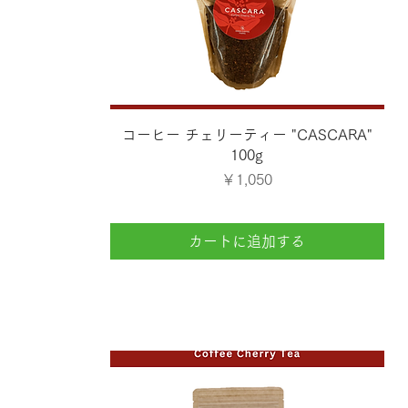
クイックビュー
コーヒー チェリーティー "CASCARA"
100g
価格
￥1,050
カートに追加する