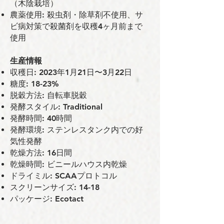
（木陰栽培）
農薬使用: 殺虫剤・除草剤不使用、サ
ビ病対策で殺菌剤を収穫4ヶ月前まで
使用
⽣産情報
収穫⽇: 2023年1月21日〜3月22日
糖度: 18-23%
脱穀⽅法: ⾃転⾞脱穀
発酵スタイル: Traditional
発酵時間: 40時間
発酵環境: ステンレスタンク内での好
気性発酵
乾燥⽅法: 16⽇間
乾燥時間: ビニールハウス内乾燥
ドライミル: SCAAプロトコル
スクリーンサイズ: 14-18
パッケージ: Ecotact