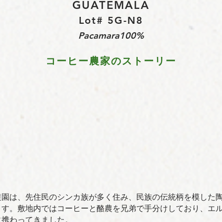
GUATEMALA
Lot# 5G-N8
Pacamara100%
コーヒー農家のストーリー
農園は、先住⺠のシンカ族が多く住み、⺠族の伝統柄を模した
ます。敷地内ではコーヒーと酪農を兄弟で⼿分けしており、エ
に携わってきました。