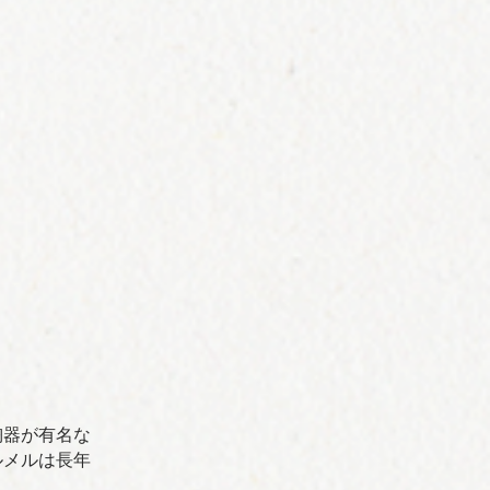
陶器が有名な
ルメルは⻑年