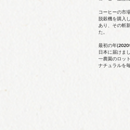
コーヒーの市場
脱穀機を購⼊
あり、その斬
た。
最初の年(20
⽇本に届けまし
⼀農園のロット
ナチュラルを