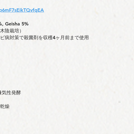
/Ap6mF7sEikTQvfqEA
, Geisha 5%
（木陰栽培）
サビ病対策で殺菌剤を収穫4ヶ月前まで使用
嫌気性発酵
の乾燥