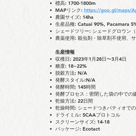
標⾼: 1700-1800m
MAPリンク:
https://goo.gl/maps
農園サイズ: 14ha
⽣産品種: Catuai 90%, Pacamara 5%
シェードツリー: シェードグロウン
農薬使⽤: 殺虫剤・除草剤不使用、
⽣産情報
収穫⽇: 2023年1月28日〜3月4日
糖度: 18~22%
脱穀⽅法: N/A
発酵スタイル:N/A
発酵時間: 145時間
発酵プロセス：密閉した袋の中での
乾燥⽅法: 22⽇間
乾燥時間: シェードつきパティオで
ドライミル: SCAAプロトコル
スクリーンサイズ: 14-18
パッケージ: Ecotact