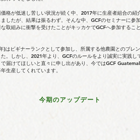
価格が低迷し苦しい状況が続く中、2017年に⽣産者組合の紹
しましたが、結果は振るわず。そんな中、GCFのセミナーに参
新な取組みに衝撃を受けたことがキッカケでGCFへ参加するこ
20年)はビギナーランクとして参加し、所属する他農園とのブレ
た。しかし、2021年より、GCFのルールをより誠実に実践し
で届けてほしいと直々に申し出があり、今ではGCF Guatema
毎年生産してくれています。
今期のアップデート