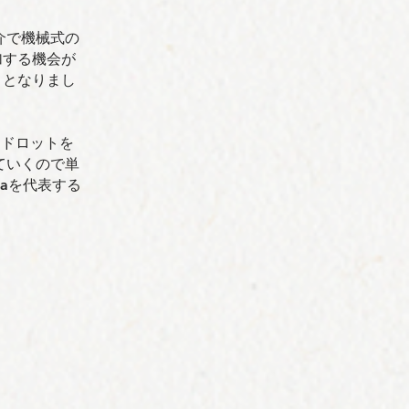
介で機械式の
加する機会が
ととなりまし
ンドロットを
ていくので単
laを代表する