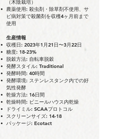
（木陰栽培）
農薬使用: 殺虫剤・除草剤不使用、サ
ビ病対策で殺菌剤を収穫4ヶ月前まで
使用
⽣産情報
収穫⽇: 2023年1月21日〜3月22日
糖度: 18-23%
脱穀⽅法: ⾃転⾞脱穀
発酵スタイル: Traditional
発酵時間: 40時間
発酵環境: ステンレスタンク内での好
気性発酵
乾燥⽅法: 16⽇間
乾燥時間: ビニールハウス内乾燥
ドライミル: SCAAプロトコル
スクリーンサイズ: 14-18
パッケージ: Ecotact