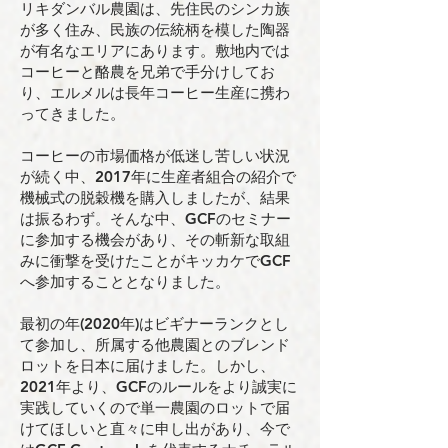
リキダンバル農園は、先住⺠のシンカ族
が多く住み、⺠族の伝統柄を模した陶器
が有名なエリアにあります。敷地内では
コーヒーと酪農を兄弟で⼿分けしてお
り、エルメルは⻑年コーヒー⽣産に携わ
ってきました。
コーヒーの市場価格が低迷し苦しい状況
が続く中、2017年に⽣産者組合の紹介で
機械式の脱穀機を購⼊しましたが、結果
は振るわず。そんな中、GCFのセミナー
に参加する機会があり、その斬新な取組
みに衝撃を受けたことがキッカケでGCF
へ参加することとなりました。
最初の年(2020年)はビギナーランクとし
て参加し、所属する他農園とのブレンド
ロットを⽇本に届けました。しかし、
2021年より、GCFのルールをより誠実に
実践していくので単⼀農園のロットで届
けてほしいと直々に申し出があり、今で