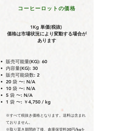
コーヒーロットの価格
1Kg 単価(税抜)
価格は市場状況により変動する場合が
あります
販売可能量(KG): 60
内容量(KG): 30
販売可能袋数: 2
20 袋 〜: N/A
10 袋 〜: N/A
5 袋 〜: N/A
1 袋 〜: ￥4,750 / kg
※すべて税抜き価格となります。送料は含まれ
ておりません。
※取り置き期間終了後、倉庫保管料30円/kgを