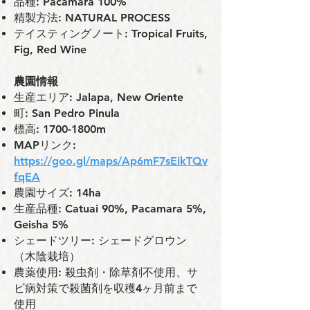
品種: Pacamara 100%
精製方法: NATURAL PROCESS
テイスティングノート: Tropical Fruits,
Fig, Red Wine
農園情報
⽣産エリア: Jalapa, New Oriente
町: San Pedro Pinula
標⾼: 1700-1800m
MAPリンク:
https://goo.gl/maps/Ap6mF7sEikTQv
fqEA
農園サイズ: 14ha
⽣産品種: Catuai 90%, Pacamara 5%,
Geisha 5%
シェードツリー: シェードグロウン
（木陰栽培）
農薬使⽤: 殺虫剤・除草剤不使用、サ
ビ病対策で殺菌剤を収穫4ヶ月前まで
使用