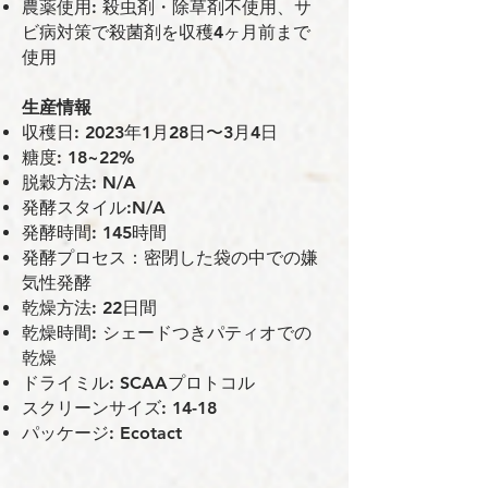
農薬使⽤: 殺虫剤・除草剤不使用、サ
ビ病対策で殺菌剤を収穫4ヶ月前まで
使用
⽣産情報
収穫⽇: 2023年1月28日〜3月4日
糖度: 18~22%
脱穀⽅法: N/A
発酵スタイル:N/A
発酵時間: 145時間
発酵プロセス：密閉した袋の中での嫌
気性発酵
乾燥⽅法: 22⽇間
乾燥時間: シェードつきパティオでの
乾燥
ドライミル: SCAAプロトコル
スクリーンサイズ: 14-18
パッケージ: Ecotact