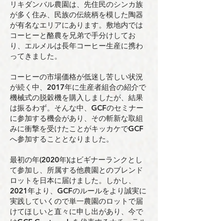
リキダンバル農園は、先住⺠のシンカ族
が多く住み、⺠族の伝統柄を模した陶器
が有名なエリアにあります。敷地内では
コーヒーと酪農を兄弟で⼿分けしてお
り、エルメルは⻑年コーヒー⽣産に携わ
ってきました。
コーヒーの市場価格が低迷し苦しい状況
が続く中、2017年に⽣産者組合の紹介で
機械式の脱穀機を購⼊しましたが、結果
は振るわず。そんな中、GCFのセミナー
に参加する機会があり、その斬新な取組
みに衝撃を受けたことがキッカケでGCF
へ参加することとなりました。
最初の年(2020年)はビギナーランクとし
て参加し、所属する他農園とのブレンド
ロットを⽇本に届けました。しかし、
2021年より、GCFのルールをより誠実に
実践していくので単⼀農園のロットで届
けてほしいと直々に申し出があり、今で