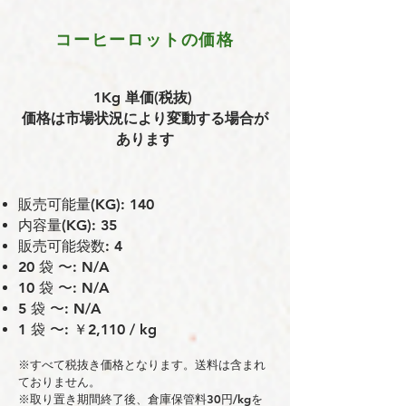
コーヒーロットの価格
1Kg 単価(税抜)
価格は市場状況により変動する場合が
あります
販売可能量(KG): 140
内容量(KG): 35
販売可能袋数: 4
20 袋 〜: N/A
10 袋 〜: N/A
5 袋 〜: N/A
1 袋 〜: ￥2,110 / kg
※すべて税抜き価格となります。送料は含まれ
ておりません。
※取り置き期間終了後、倉庫保管料30円/kgを