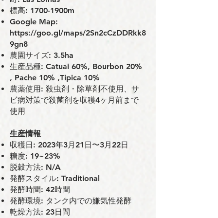
標⾼: 1700-1900m
Google Map:
https://goo.gl/maps/2Sn2cCzDDRkk8
9gn8
農園サイズ: 3.5ha
生産品種: Catuai 60%, Bourbon 20%
, Pache 10% ,Tipica 10%
農薬使⽤: 殺⾍剤・除草剤不使⽤、サ
ビ病対策で殺菌剤を収穫4ヶ⽉前まで
使⽤
⽣産情報
収穫⽇: 2023年3月21日〜3月22日
糖度: 19~23%
脱穀⽅法: N/A
発酵スタイル: Traditional
発酵時間: 42時間
発酵環境: タンク内での嫌気性発酵
乾燥方法: 23日間