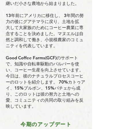
継いだ小さな農地から始まりました。
13年前にアメリカに移住し、 3年間の努
力の後にグアテマラに戻り、土地を拡
大して大家族のためにコーヒー農業に専
念することを決めました。マヌエルは自
然と調和して働き、小規模農家のコミュ
ニティを代表しています。
Good Coffee Farms(GCF)のサポート
で、知識や自転車駆動のパルパーを使
い、コーヒー生産を向上させています。
今日は、彼のナチュラルプロセスコーヒ
ーのロットを紹介します。 70%カトゥア
イ、15%ブルボン、15%パチェから成
り、このロットは彼の努力と土地への
愛、コミュニティの共同の取り組みを反
映しています。
今期のアップデート