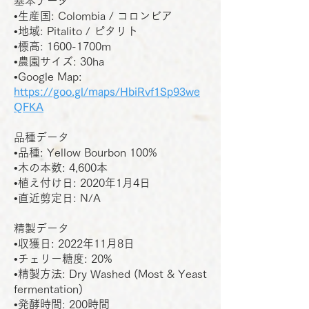
基本データ
•生産国: Colombia / コロンビア
•地域: Pitalito / ピタリト
•標高: 1600-1700m
•農園サイズ: 30ha
•Google Map:
https://goo.gl/maps/HbiRvf1Sp93we
QFKA
品種データ
•品種: Yellow Bourbon 100%
•木の本数: 4,600本
•植え付け日: 2020年1月4日
•直近剪定日: N/A
精製データ
•収獲日: 2022年11月8日
•チェリー糖度: 20%
•精製方法: Dry Washed (Most & Yeast
fermentation)
•発酵時間: 200時間