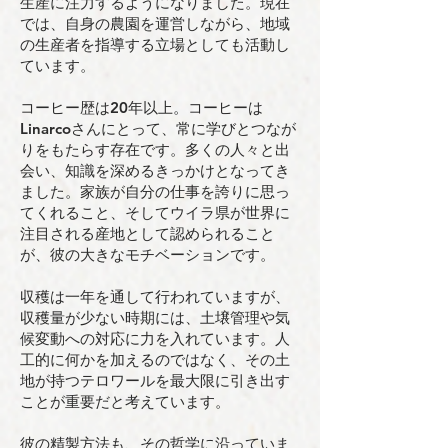
生産に注力するようになりました。現在
では、自身の農園を運営しながら、地域
の生産者を指導する立場としても活動し
ています。
コーヒー歴は20年以上。コーヒーは
Linarcoさんにとって、常に学びとつなが
りをもたらす存在です。多くの人々と出
会い、知識を深めるきっかけとなってき
ました。家族が自分の仕事を誇りに思っ
てくれること、そしてウイラ県が世界に
注目される産地として認められること
が、彼の大きなモチベーションです。
収穫は一年を通して行われていますが、
収穫量が少ない時期には、土壌管理や気
候変動への対応に力を入れています。人
工的に何かを加えるのではなく、その土
地が持つテロワールを最大限に引き出す
ことが重要だと考えています。
彼の精製方法も、その哲学に沿っていま