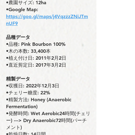
•農園サイズ: 12ha
•Google Map:
https://goo.gl/maps/j4VqzzzZNiJTm
nUF9
品種データ
•品種: Pink Bourbon 100%
•木の本数: 33,400本
•植え付け日: 2011年2月2日
•直近剪定日: 2017年3⽉2⽇
精製データ
•収獲日: 2022年12月3日
•チェリー糖度: 22%
•精製方法: Honey (Anaerobic
Fermentation)
•発酵時間: Wet Aerobic24時間(チェリ
ー) ---> Dry Anaerobic72時間(パーチ
メント)
•乾燥日数: 14日間