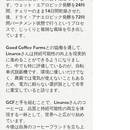
す。ウェット・エアロビック発酵を24時
間、チェリーのまま14日間乾燥させた
後、ドライ・アナエロビック発酵を72時
間パーチメント状態で行うというプロセ
スで、じっくりと複雑な風味を引き出し
ています。
Good Coffee Farmsとの協働を通して、
Linarcoさんは持続可能性の向上を現実的
に進めることができるようになりまし
た。中でも特に評価しているのが、自転
車式脱穀機です。環境に優しいだけでな
く、農園では電気が使えないこともある
ため、電力に頼らない選択肢として非常
に重宝していると語ります。
GCFと手を組むことで、Linarcoさんのコ
ーヒーは、品質と持続可能性の両立を体
現する一杯として、世界へと広がり始め
ています。
今後は自身のコーヒーブランドを立ち上