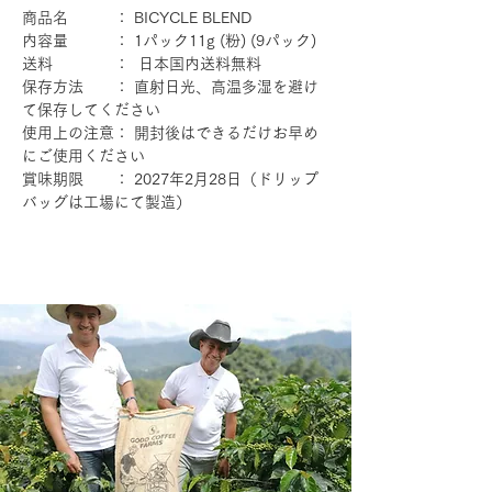
商品名 ： BICYCLE BLEND
内容量 ： 1パック11g (粉) (9パック)
送料 ： 日本国内送料無料
保存方法 ： 直射日光、高温多湿を避け
て保存してください
使用上の注意： 開封後はできるだけお早め
にご使用ください
賞味期限 ： 2027年2月28日（ドリップ
バッグは工場にて製造）