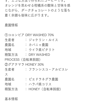
ず、エコな方法で作られたコーヒーです。
オレンジを思わせる柑橘系の酸味と甘味を感
じながら、ダークチョコレートのような落ち
着く余韻も後味に広がります。
農園情報
①コロンビア DRY WASHED 70%
生産者 ： ジャケリン・ルイス
農園名 ： カバニャ農園
地域 ： ウイラ県ピタリト
精製方法 ： DRY WASHED
PROCESS（自転車脱穀)
②グアテマラ HONEY 30%
生産者 ： フランシスコ・アルビスレ
ス
農園名 ： ピエドラネグラ農園
地域 ： ハラパ県コリス
精製方法 ： HONEY（自転車脱穀)
基本情報