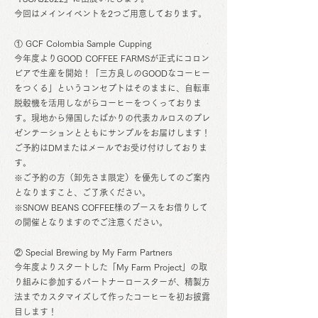
今回はメインイベントを2つご用意しております。
① GCF Colombia Sample Cupping
今年度よりGOOD COFFEE FARMSが正式にコロン
ビアで生産を開始！「三方良しのGOODなコーヒー
をつくる」というコンセプトはそのままに、自転車
脱穀機を活用しながらコーヒーをつくっておりま
す。現地から帰国したばかりの代表カルロスのプレ
ゼンテーションとともにサンプルをお届けします！
ご予約はDMまたはメールでお受け付けしておりま
す。
※ご予約の方（卸先さま限定）を優先してのご案内
となりますこと、ご了承ください。
※SNOW BEANS COFFEE様のブースをお借りして
の開催となりますのでご注意ください。
② Special Brewing by My Farm Partners
今年度よりスタートした「My Farm Project」の取
り組みに参加するパートナーロースターが、精製方
法までカスタマイズして作ったコーヒーを初お披露
目します！