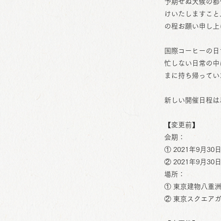
予期せぬ天候の都
けいたしますこと
の程お願い申し上
国際コーヒーの日
忙しない日常の中
まに持ち帰ってい
新しい開催日程は
【変更前】
会期：
① 2021年9月30日
② 2021年9月30日
場所：
① 東京建物八重
② 東京スクエアガ