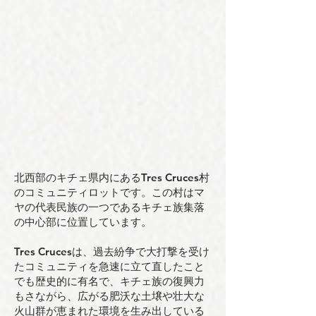
北西部のキチェ県内にあるTres Cruces村
のコミュニティロットです。この村はマ
ヤの代表民
族の一つであるキチェ族集落
の中心部に位置しています。
Tres Crucesは、過去紛争で大打撃を受け
たコミュニティを急速に立て直したこと
でも歴史
的に有名で、キチェ族の復興力
もさながら、広がる肥沃な土壌や壮大な
火山群が恵まれた
環境を生み出している