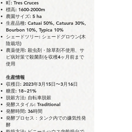
町: Tres Cruces
標⾼: 1600-2000m
農園サイズ: 5 ha
⽣産品種: Catuai 50%, Catuura 30%,
Bourbon 10%, Typica 10%
シェードツリー: シェードグロウン(木
陰栽培)
農薬使⽤: 殺虫剤・除草剤不使用、サ
ビ病対策で殺菌剤を収穫4ヶ月前まで
使用
⽣産情報
収穫⽇: 2023年3月15日〜3月16日
糖度: 18~21%
脱穀⽅法: 自転車脱穀
発酵スタイル: Traditional
発酵時間: 36時間
発酵プロセス：タンク内での嫌気性発
酵
乾燥⽅法: ビニールハウス内乾燥台で