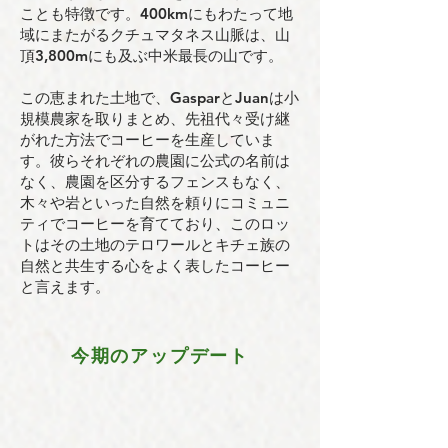
ことも特徴です。400kmにもわたって地
域にまたがるクチュマタネス
山脈は、山
頂3,800mにも及ぶ中米最長の山です。
この恵まれた土地で、GasparとJuanは小
規模農家を取りまとめ、先祖代々受け継
がれた方法
でコーヒーを生産していま
す。彼らそれぞれの農園に公式の名前は
なく、農園を区分する
フェンスもなく、
木々や岩といった自然を頼りにコミュニ
ティでコーヒーを育てており、
このロッ
トはその土地のテロワールとキチェ族の
自然と共生する心をよく表したコーヒー
と言えます。
今期のアップデート