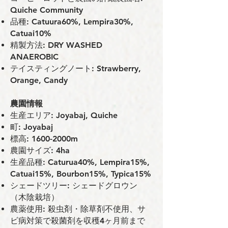
Quiche Community
品種: Catuura60%, Lempira30%,
Catuai10%
精製方法: DRY WASHED
ANAEROBIC
テイスティングノート: Strawberry,
Orange, Candy
農園情報
⽣産エリア: Joyabaj, Quiche
町: Joyabaj
標⾼: 1600-2000m
農園サイズ: 4ha
⽣産品種: Caturua40%, Lempira15%,
Catuai15%, Bourbon15%, Typica15%
シェードツリー: シェードグロウン
（⽊陰栽培）
農薬使⽤: 殺⾍剤・除草剤不使⽤、サ
ビ病対策で殺菌剤を収穫4ヶ⽉前まで