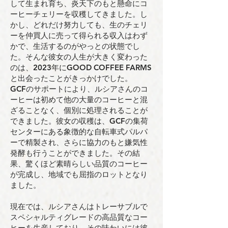
して生まれ育ち、炎天下のもと懸命にコ
ーヒーチェリーを収穫してきました。し
かし、どれだけ努力しても、生のチェリ
ーを仲買人に売って得られる収入はわず
かで、生活するのがやっとの状態でし
た。そんな彼女の人生が大きく変わった
のは、2023年にGOOD COFFEE FARMS
と出会ったことがきっかけでした。
GCFのサポートにより、ルシアさんのコ
ーヒーは初めて他の大量のコーヒーと混
ざることなく、個別に処理されることが
できました。彼女の収穫は、GCFの集荷
センターにある象徴的な自転車式パルパ
ーで精製され、さらに協力のもと嫌気性
発酵も行うことができました。その結
果、驚くほど素晴らしい品質のコーヒー
が完成し、地域でも屈指のロットとなり
ました。
現在では、ルシアさんはトレーサブルで
スペシャルティグレードの高品質なコー
ヒーを生産しており、その味わいには彼