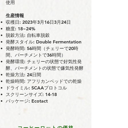
使⽤
⽣産情報
収穫⽇: 2023年3⽉16⽇3⽉24⽇
糖度: 18~24%
脱穀⽅法: ⾃転⾞脱穀
発酵スタイル: Double Fermentation
発酵時間: 56時間（チェリーで20時
間、パーチメントで36時間）
発酵環境: チェリーの状態で好気性発
酵、パーチメントの状態で嫌気性発酵
乾燥⽅法: 24⽇間
乾燥時間: アフリカンベッドでの乾燥
ドライミル: SCAAプロトコル
スクリーンサイズ: 14-18
パッケージ: Ecotact
コーヒーロットの価格