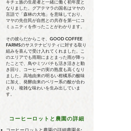
キチェ族の⽣産者と⼀緒に働く初年度と
なりました。グアテマラの国名はマヤの
⾔語で「森林の⼤地」を意味しており、
マヤの先住⺠が⾃然との共存を第⼀にコ
ミュニティを作ったことがわかります。
その彼らだからこそ、GOOD COFFEE
FARMSのサステナビリティに対する取り
組みを喜んで受け⼊れてくれました。こ
のエリアでも⾬期にまとまった⾬が降っ
たことで、⿃やミツバチも活き活きと動
き回り、コーヒーの実の熟度も⾼くなり
ました。⾼地由来の明るい柑橘系の酸味
に加え、発酵由来のベリー系の酸が合わ
さり、複雑な味わいを⽣み出していま
す。
コーヒーロットと農園の詳細
コーヒーロットと農園の詳細農園名: