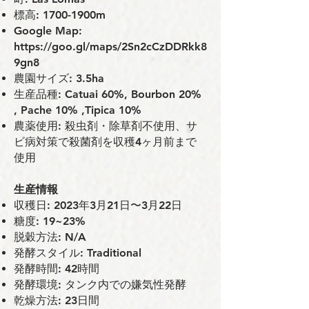
標⾼: 1700-1900m
Google Map:
https://goo.gl/maps/2Sn2cCzDDRkk8
9gn8
農園サイズ: 3.5ha
生産品種: Catuai 60%, Bourbon 20%
, Pache 10% ,Tipica 10%
農薬使⽤: 殺⾍剤・除草剤不使⽤、サ
ビ病対策で殺菌剤を収穫4ヶ⽉前まで
使⽤
⽣産情報
収穫⽇: 2023年3月21日〜3月22日
糖度: 19~23%
脱穀⽅法: N/A
発酵スタイル: Traditional
発酵時間: 42時間
発酵環境: タンク内での嫌気性発酵
乾燥方法: 23日間