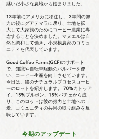
継いだ小さな農地から始まりました。
13年前にアメリカに移住し、 3年間の努
力の後にグアテマラに戻り、土地を拡
大して大家族のためにコーヒー農業に専
念することを決めました。マヌエルは自
然と調和して働き、小規模農家のコミュ
ニティを代表しています。
Good Coffee Farms(GCF)のサポート
で、知識や自転車駆動のパルパーを使
い、コーヒー生産を向上させています。
今日は、彼のナチュラルプロセスコーヒ
ーのロットを紹介します。 70%カトゥア
イ、15%ブルボン、15%パチェから成
り、このロットは彼の努力と土地への
愛、コミュニティの共同の取り組みを反
映しています。
今期のアップデート