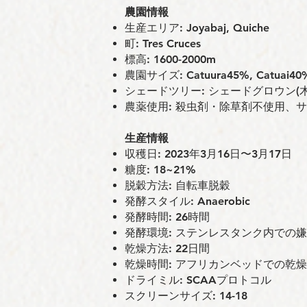
農園情報
⽣産エリア: Joyabaj, Quiche
町: Tres Cruces
標⾼: 1600-2000m
農園サイズ: Catuura45%, Catuai40%,
シェードツリー: シェードグロウン(
農薬使⽤: 殺虫剤・除草剤不使用、
⽣産情報
収穫⽇: 2023年3月16日〜3月17日
糖度: 18~21%
脱穀⽅法: 自転車脱穀
発酵スタイル: Anaerobic
発酵時間: 26時間
発酵環境: ステンレスタンク内での
乾燥方法: 22日間
乾燥時間: アフリカンベッドでの乾燥
ドライミル: SCAAプロトコル
スクリーンサイズ: 14-18