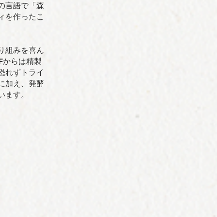
の言語で「森
ィを作ったこ
取り組みを喜ん
Fからは精製
恐れずトライ
に加え、発酵
います。