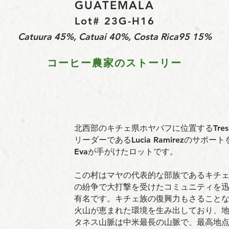
GUATEMALA
Lot# 23G-H16
Catuura 45%, Catuai 40%, Costa Rica95 15%
コーヒー農家のストーリー
北西部のキチェ県ホヤバフに位置するTres 
リーダーであるLucia Ramirezのサ
Evaが手がけたロットです。
この村はマヤの代表的な部族であるキチ
の紛争で大打撃を受けたコミュニティを
有名です。キチェ族の復興力もさること
火山が恵まれた環境を生み出しており、地
タネス山脈は中米最長の山脈で、最高地点は