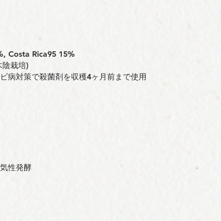
 Costa Rica95 15%
木陰栽培)
サビ病対策で殺菌剤を収穫4ヶ月前まで使用
嫌気性発酵