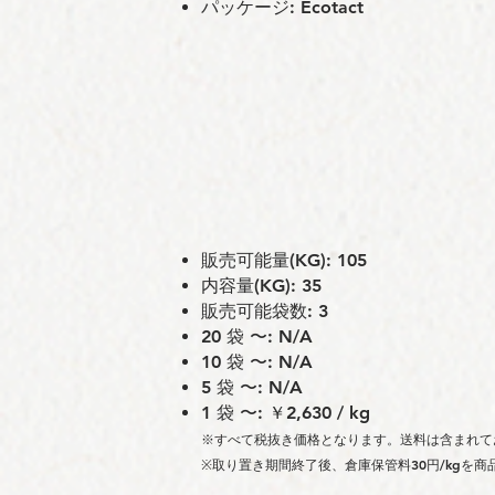
パッケージ: Ecotact
販売可能量(KG): 105
内容量(KG): 35
販売可能袋数: 3
20 袋 〜: N/A
10 袋 〜: N/A
5 袋 〜: N/A
1 袋 〜: ￥2,630 / kg
※すべて税抜き価格となります。送料は含まれて
※取り置き期間終了後、倉庫保管料30円/kgを