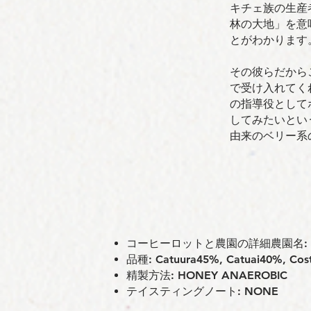
キチェ族の生産
林の大地」を意
とがわかります
その彼らだからこ
で受け入れてく
の指導役として
してみたいとい
由来のベリー系
コーヒーロットと農園の詳細農園名: Tres
品種: Catuura45%, Catuai40%, Cos
精製方法: HONEY ANAEROBIC
テイスティングノート: NONE