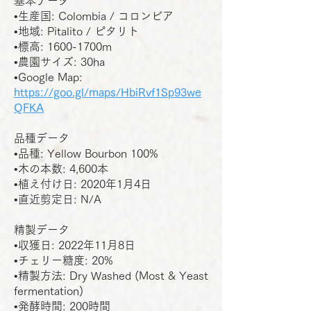
基本データ
•生産国: Colombia / コロンビア
•地域: Pitalito / ピタリト
•標高: 1600-1700m
•農園サイズ: 30ha
•Google Map:
https://goo.gl/maps/HbiRvf1Sp93we
QFKA
品種データ
•品種: Yellow Bourbon 100%
•木の本数: 4,600本
•植え付け日: 2020年1月4日
•直近剪定日: N/A
精製データ
•収獲日: 2022年11月8日
•チェリー糖度: 20%
•精製方法: Dry Washed (Most & Yeast
fermentation)
•発酵時間: 200時間