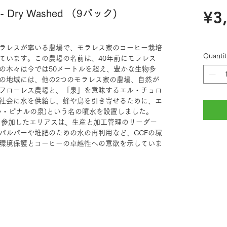
¥3
ry Washed （9パック)
ラレスが率いる農場で、モラレス家のコーヒー栽培
Quantit
ています。この農場の名前は、40年前にモラレス
の木々は今では50メートルを超え、豊かな生物多
の地域には、他の2つのモラレス家の農場、自然が
フローレス農場と、「泉」を意味するエル・チョロ
社会に水を供給し、蜂や鳥を引き寄せるために、エ
ル・ピナルの泉)という名の噴水を設置しました。
して参加したエリアスは、生産と加工管理のリーダー
パルパーや堆肥のための水の再利用など、GCFの環
環境保護とコーヒーの卓越性への意欲を示していま