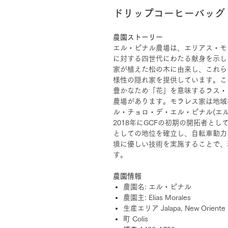
ドリップコーヒーバッグ - D
農園ストーリー
エル・ピナル農場は、エリアス・モ
に対する四世代にわたる献身を示し
家が植えた松の木に由来し、これら
様性の隠れ家を提供しています。こ
豊かなため「花」を意味するラス・
農場があります。モラレス家は地域
ル・チョロ・デ・エル・ピナル(エ
2018年にGCFの初期の開拓者と
としての地位を確立し、自転車動力
境に優しい技術を実施することで、
す。
農園情報
農園名: エル・ピナル
農園主: Elias Morales
生産エリア Jalapa, New Oriente
町 Colis