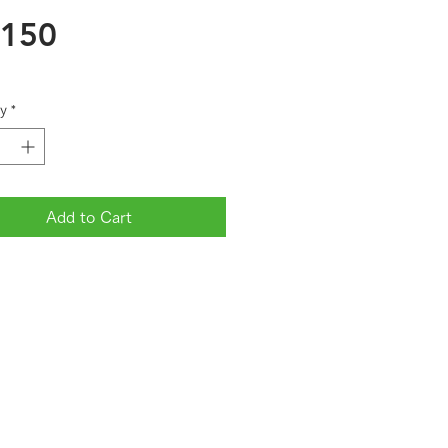
Price
,150
y
*
Add to Cart