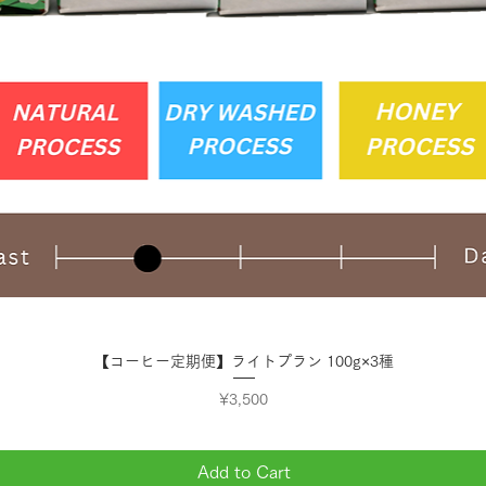
Quick View
【コーヒー定期便】ライトプラン 100g×3種
Price
¥3,500
Add to Cart