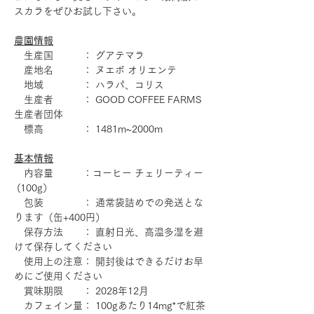
スカラをぜひお試し下さい。
農園情報
生産国 ： グアテマラ
産地名 ： ヌエボ オリエンテ
地域 ： ハラパ、コリス
生産者 ： GOOD COFFEE FARMS
生産者団体
標高 ： 1481m~2000m
基本情報
内容量 ：コーヒー チェリーティー
(100g）
包装 ： 通常袋詰めでの発送とな
ります（缶+400円）
保存方法 ： 直射日光、高温多湿を避
けて保存してください
使用上の注意： 開封後はできるだけお早
めにご使用ください
賞味期限 ： 2028年12月
カフェイン量： 100gあたり14mg*で紅茶