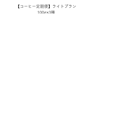
【コーヒー定期便】ライトプラン
【コーヒー定期便】スタン
100g×3種
Price
¥3,500
Add to Cart
お問い合わせ
よくあるご質問
プライバシーポリシー
特定商取引に基づく表記