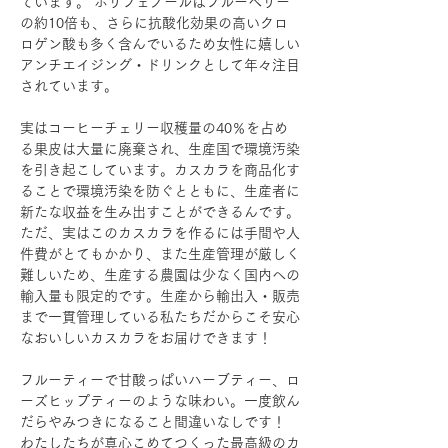
ています。 ポリフェノールはブルーベリー
の約10倍も、さらに抗酸化効果の高いクロ
ロゲン酸も多く含んでいるため女性に嬉しい
アンチエイジング・ドリンクとして年々注目
されています。
実はコーヒーチェリー収穫量の40％を占め
る果皮は大量に廃棄され、生産国で環境汚染
を引き起こしています。カスカラを商品化す
ることで環境汚染を防ぐとともに、生産者に
新たな収益を生み出すことができるんです。
ただ、実はこのカスカラを作るには手間や人
件費がとてもかかり、また生産管理が厳しく
難しいため、生産する農園は少なく国内への
輸入量も限定的です。生産から輸出入・販売
まで一貫管理している私たちだからこそ安心
なおいしいカスカラをお届けできます！
フルーティーで甘酸っぱいハーブティー、ロ
ーズヒップティーのような味わい。一度飲ん
だらやみつきになること間違いなしです！
わたしたちが真心こめてつくった最高級のカ