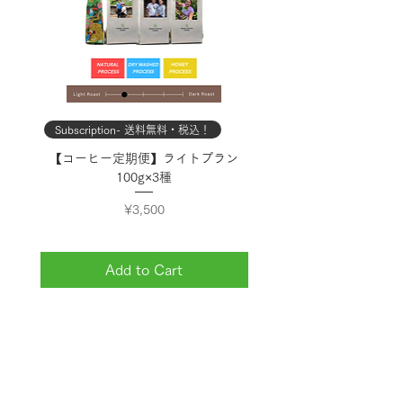
Subscription- 送料無料・税込！
Subscription- 送料無料・
【コーヒー定期便】ライトプラン
【コーヒー定期便】スタン
100g×3種
Price
¥3,500
Add to Cart