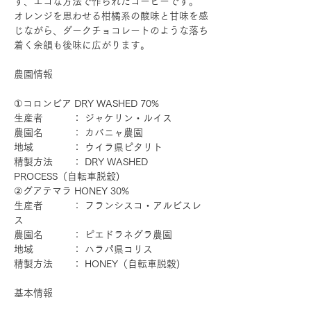
ず、エコな方法で作られたコーヒーです。
オレンジを思わせる柑橘系の酸味と甘味を感
じながら、ダークチョコレートのような落ち
着く余韻も後味に広がります。
農園情報
①コロンビア DRY WASHED 70%
生産者 ： ジャケリン・ルイス
農園名 ： カバニャ農園
地域 ： ウイラ県ピタリト
精製方法 ： DRY WASHED
PROCESS（自転車脱穀)
②グアテマラ HONEY 30%
生産者 ： フランシスコ・アルビスレ
ス
農園名 ： ピエドラネグラ農園
地域 ： ハラパ県コリス
精製方法 ： HONEY（自転車脱穀)
基本情報