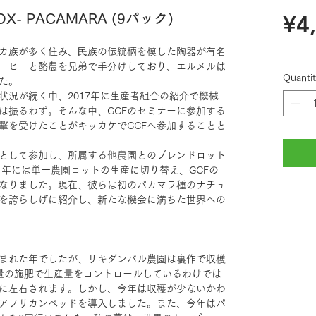
¥4
- PACAMARA (9パック)
カ族が多く住み、⺠族の伝統柄を模した陶器が有名
ーヒーと酪農を兄弟で手分けしており、エルメルは
Quantit
た。
状況が続く中、2017年に生産者組合の紹介で機械
は振るわず。そんな中、GCFのセミナーに参加する
撃を受けたことがキッカケでGCFへ参加することと
ンクとして参加し、所属する他農園とのブレンドロット
1年には単一農園ロットの生産に切り替え、GCFの
なりました。現在、彼らは初のパカマラ種のナチュ
を誇らしげに紹介し、新たな機会に満ちた世界への
まれた年でしたが、リキダンバル農園は裏作で収穫
量の施肥で生産量をコントロールしているわけでは
に左右されます。しかし、今年は収穫が少ないかわ
アフリカンベッドを導入しました。また、今年はパ