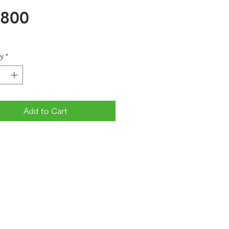
Price
,800
y
*
Add to Cart