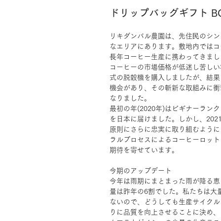
ドリップバッグギフト BOX
リキダンバル農園は、先住⺠のシン
なエリアにあります。敷地内ではコ
⻑年コーヒー生産に携わってきまし
コーヒーの市場価格が低迷し苦しい
式の脱穀機を購入しましたが、結果
機会があり、その斬新な取組みに衝
なりました。
最初の年(2020年)はビギナーラ
を日本に届けました。しかし、202
原則にさらに忠実に取り組むように
ラルプロセスによるコーヒーロット
期待を寄せています。
今期のアップデート
今年は雨期にまとまった雨が降る恵
量は昨年の6割でした。私たちは大
ないので、どうしても生産サイクル
りに品質を向上させることに決め、