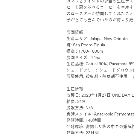
カマラとゲイシャの少量の生産テス
ヒーと肩を並べるコーヒーを生産す
のロースターが訪問してくれたこと
子がとても喜んでいたのが何より嬉
農園情報
生産エリア: Jalapa, New Oriente
町: San Pedro Pinula
標高 : 1700-1800m
農園サイズ: 14ha
生産品種: Catuai 90%, Pacamara 5%,
シェードツリー: シェードグロウン(
農薬使用: 殺虫剤・除草剤不使用、
生産情報
収穫日: 2023年1月27日 ONE DAY 
糖度: 21%
脱穀方法: N/A
発酵スタイル: Anaerobic Fermentat
発酵時間: 140時間
発酵環境: 密閉した袋の中での嫌気
乾燥方法: 23日間