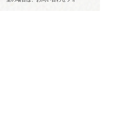
ムまたはメールにてその旨をご記載く
ださい
（総販売金額に対して4%の手数料が加
算されます）
写真・動画をダウンロード
​卸売のお問い合わせ