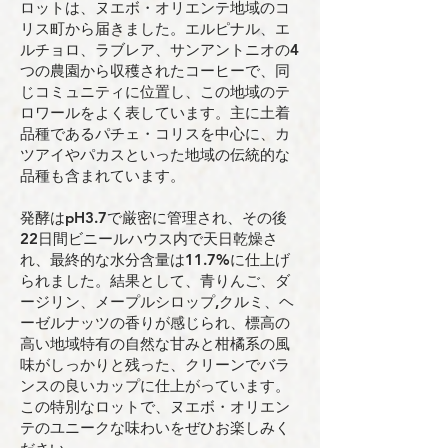
ロットは、ヌエボ・オリエンテ地域のコ
リス町から届きました。エルピナル、エ
ルチョロ、ラブレア、サンアントニオの4
つの農園から収穫されたコーヒーで、同
じコミュニティに位置し、この地域のテ
ロワールをよく表しています。主に土着
品種であるパチェ・コリスを中心に、カ
ツアイやパカスといった地域の伝統的な
品種も含まれています。
発酵はpH3.7で厳密に管理され、その後
22日間ビニールハウス内で天日乾燥さ
れ、最終的な水分含量は11.7%に仕上げ
られました。結果として、青りんご、ダ
ージリン、メープルシロップ,クルミ、ヘ
ーゼルナッツの香りが感じられ、標高の
高い地域特有の自然な甘みと柑橘系の風
味がしっかりと残った、クリーンでバラ
ンスの良いカップに仕上がっています。
この特別なロットで、ヌエボ・オリエン
テのユニークな味わいをぜひお楽しみく