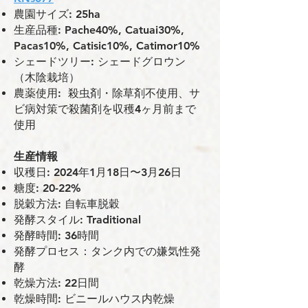
農園サイズ: 25ha
⽣産品種: Pache40%, Catuai30%,
Pacas10%, Catisic10%, Catimor10%
シェードツリー: シェードグロウン
（木陰栽培）
農薬使用: 殺虫剤・除草剤不使用、サ
ビ病対策で殺菌剤を収穫4ヶ月前まで
使用
⽣産情報
収穫⽇: 2024年1月18日〜3月26日
糖度: 20-22%
脱穀⽅法: ⾃転⾞脱穀
発酵スタイル: Traditional
発酵時間: 36時間
発酵プロセス：タンク内での嫌気性発
酵
乾燥⽅法: 22⽇間
乾燥時間: ビニールハウス内乾燥