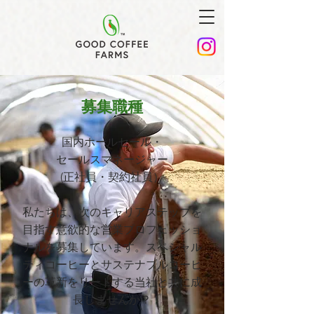
募集職種
国内ホールセール・
セールスマネージャー
(正社員・契約社員）
私たちは、次のキャリアステップを
目指す意欲的な営業プロフェッショ
ナルを募集しています。スペシャル
ティコーヒーとサステナブルコーヒ
ーの革新をリードする当社と共に成
長しませんか？