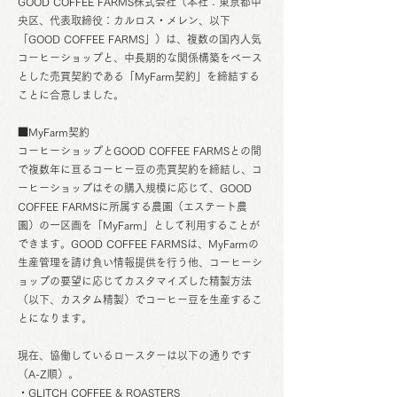
GOOD COFFEE FARMS株式会社（本社：東京都中
央区、代表取締役：カルロス・メレン、以下
「GOOD COFFEE FARMS」）は、複数の国内人気
コーヒーショップと、中長期的な関係構築をベース
とした売買契約である「MyFarm契約」を締結する
ことに合意しました。
■MyFarm契約
コーヒーショップとGOOD COFFEE FARMSとの間
で複数年に亘るコーヒー豆の売買契約を締結し、コ
ーヒーショップはその購入規模に応じて、GOOD
COFFEE FARMSに所属する農園（エステート農
園）の一区画を「MyFarm」として利用することが
できます。GOOD COFFEE FARMSは、MyFarmの
生産管理を請け負い情報提供を行う他、コーヒーシ
ョップの要望に応じてカスタマイズした精製方法
（以下、カスタム精製）でコーヒー豆を生産するこ
とになります。
現在、協働しているロースターは以下の通りです
（A-Z順）。
・GLITCH COFFEE & ROASTERS