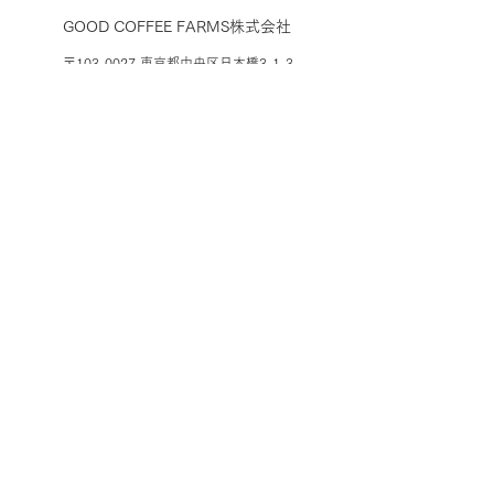
GOOD COFFEE FARMS株式会社
〒103-0027 東京都中央区日本橋3-1-3
3-1-3 Nihonbashi, Chuoku, Tokyo,
Japan
103-0027
© 2026
GOOD COFFEE FARMS INC