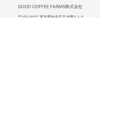
GOOD COFFEE FARMS株式会社
〒103-0027 東京都中央区日本橋3-1-3
3-1-3 Nihonbashi, Chuoku, Tokyo,
Japan
103-0027
© 2026
GOOD COFFEE FARMS INC